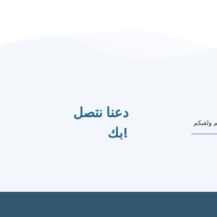
دعنا نتصل
بك!