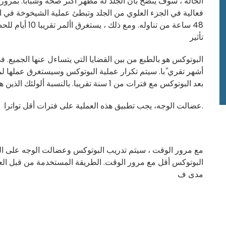
الحالة ، سوف يتضح بأن الجلد له مظهر أكثر صحة وشبابا. بمرور 
فعالية في الجزء العلوي من الجلد وتبطئ عملية الشيخوخة في ال
48 ساعة من تناول
تأثير
أشهر تقري ًبا. سيتم تكرار عملية البوتوكس وسيستغرق عملها لمدة
بعد البوتوكس مع فترات من 1 سنة تقريبا. بالنسبة ألولئك الذين هم لديه المزيد عضالت الوجه أو العدد المتوسط من
عضالت الوجه، يجب تطبيق هذه العملية على فترات أقل تواترا.
مع مرور الوقت ، سيتم تدريب البوتوكس وعضالت الوجه على الت
البوتوكس أقل مع مرور الوقت. الطريقة المستخدمة من قبل ا
مدى ف