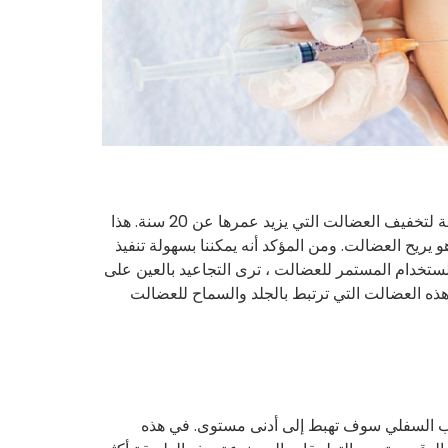
يطلق عليه البوتوكس الذي يستخدم في العالجات الطبية المختلفة لتخفيف العضالت التي يزيد عمرها عن 20 سنة. هذا
و يريح العضالت. ومن المؤكد أنه يمكننا بسهولة تنفيذ
تخدام المستمر للعضالت ، ترى التجاعيد بالعين على
ه العضالت التي ترتبط بالجلد والسماح للعضالت
انب السفلي سوف تهبط إلى أدنى مستوى. في هذه