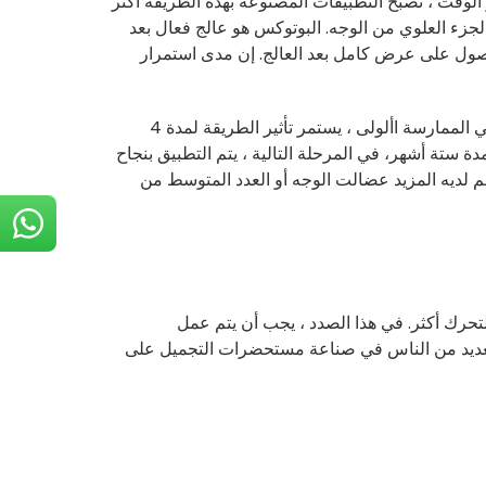
الوقت ، تصبح التطبيقات المصنوعة بهذه الطريقة أكثر
جزء العلوي من الوجه. البوتوكس هو عالج فعال بعد
ه. ومع ذلك ، يستغرق األمر تقريبا 10 أيام للحصول على عرض كامل بعد العالج. إن مدى استمرار
البوتوكس هو بالطبع من بين القضايا التي يتساءل عنها الجميع. في الممارسة األولى ، يستمر تأثير الطريقة لمدة 4
 ستة أشهر، في المرحلة التالية ، يتم التطبيق بنجاح
حرك أكثر. في هذا الصدد ، يجب أن يتم عمل
لعديد من الناس في صناعة مستحضرات التجميل على