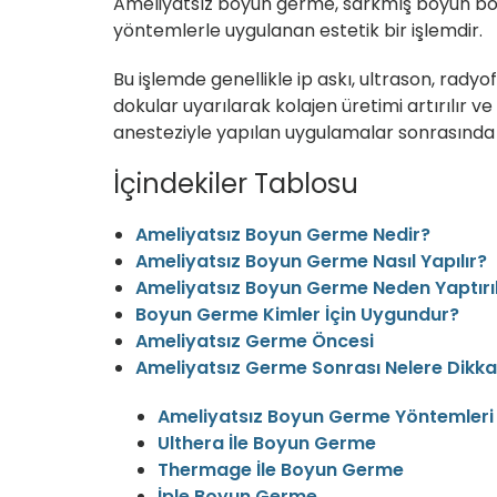
Ameliyatsız boyun germe, sarkmış boyun bölg
yöntemlerle uygulanan estetik bir işlemdir.
Bu işlemde genellikle ip askı, ultrason, radyofr
dokular uyarılarak kolajen üretimi artırılır 
anesteziyle yapılan uygulamalar sonrasında i
İçindekiler Tablosu
Ameliyatsız Boyun Germe Nedir?
Ameliyatsız Boyun Germe Nasıl Yapılır?
Ameliyatsız Boyun Germe Neden Yaptırıl
Boyun Germe Kimler İçin Uygundur?
Ameliyatsız Germe Öncesi
Ameliyatsız Germe Sonrası Nelere Dikkat
Ameliyatsız Boyun Germe Yöntemleri
Ulthera İle Boyun Germe
Thermage İle Boyun Germe
İple Boyun Germe