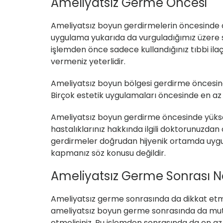
Ameliyatsız Germe Öncesi
Ameliyatsız boyun gerdirmelerin öncesinde d
uygulama yukarıda da vurguladığımız üzere 
işlemden önce sadece kullandığınız tıbbi ila
vermeniz yeterlidir.
Ameliyatsız boyun bölgesi gerdirme öncesin
Birçok estetik uygulamaları öncesinde en az 8 
Ameliyatsız boyun gerdirme öncesinde yüksek
hastalıklarınız hakkında ilgili doktorunuzda
gerdirmeler doğrudan hijyenik ortamda uygu
kapmanız söz konusu değildir.
Ameliyatsız Germe Sonrası Ne
Ameliyatsız germe sonrasında da dikkat et
ameliyatsız boyun germe sonrasında da mutla
etmelisiniz. Bu işlemden sonrasında da en a