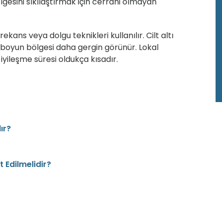
esini sıkılaştırmak için cerrahi olmayan
ekans veya dolgu teknikleri kullanılır. Cilt altı
ve boyun bölgesi daha gergin görünür. Lokal
yileşme süresi oldukça kısadır.
ır?
 Edilmelidir?