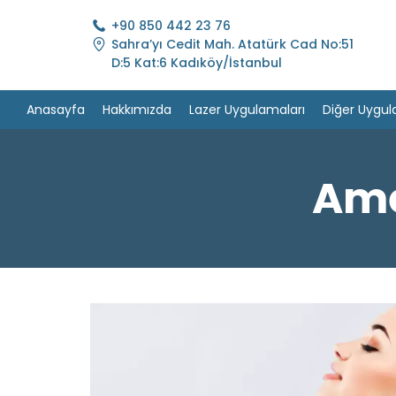
+90 850 442 23 76
Sahra’yı Cedit Mah. Atatürk Cad No:51
D:5 Kat:6 Kadıköy/İstanbul
Anasayfa
Hakkımızda
Lazer Uygulamaları
Diğer Uygul
Ame