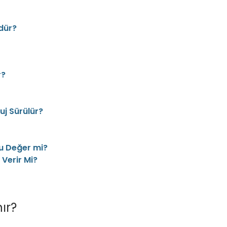
dür?
r?
j Sürülür?
u Değer mi?
Verir Mi?
ır?