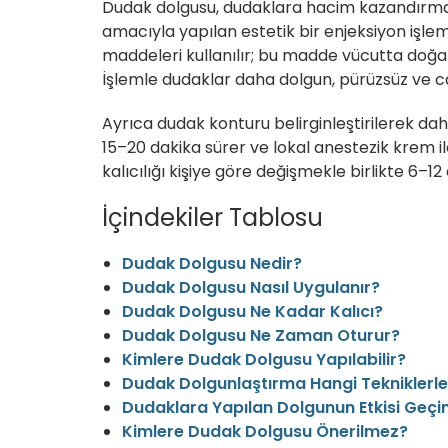
Dudak dolgusu, dudaklara hacim kazandırmak,
amacıyla yapılan estetik bir enjeksiyon işlem
maddeleri kullanılır; bu madde vücutta doğal 
İşlemle dudaklar daha dolgun, pürüzsüz ve c
Ayrıca dudak konturu belirginleştirilerek dah
15–20 dakika sürer ve lokal anestezik krem ile a
kalıcılığı kişiye göre değişmekle birlikte
6–12
İçindekiler Tablosu
Dudak Dolgusu Nedir?
Dudak Dolgusu Nasıl Uygulanır?
Dudak Dolgusu Ne Kadar Kalıcı?
Dudak Dolgusu Ne Zaman Oturur?
Kimlere Dudak Dolgusu Yapılabilir?
Dudak Dolgunlaştırma Hangi Tekniklerle 
Dudaklara Yapılan Dolgunun Etkisi Geçi
Kimlere Dudak Dolgusu Önerilmez?