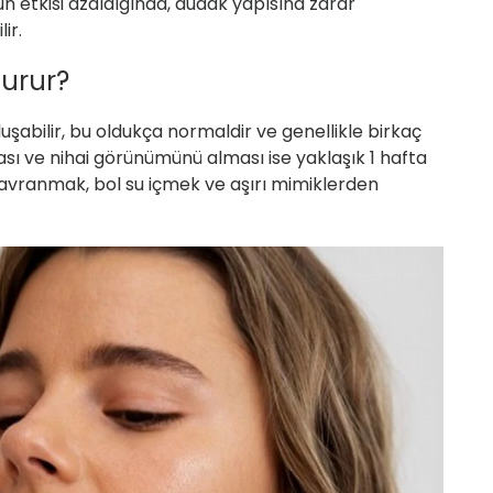
n etkisi azaldığında, dudak yapısına zarar
lir
.
urur?
luşabilir, bu oldukça normaldir ve genellikle birkaç
ı ve nihai görünümünü alması ise yaklaşık 1 hafta
davranmak, bol su içmek ve aşırı mimiklerden