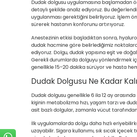
Dudak dolgusu uygulamasına başlamadan önce
detaylı şekilde analiz ediyoruz. Bu değerle
uygulanması gerektiğini belirliyoruz. İşlem 
sürerek hastanın konforunu artırıyoruz.
Anestezinin etkisi başladıktan sonra, hyalur
dudak hacmine göre belirlediğimiz noktalara
ediyoruz. Dolgu, dudak yapısına eşit ve doğal
Gerekli durumlarda dolguyu yönlendirmek için
genellikle 15–20 dakika sürüyor ve hasta he
Dudak Dolgusu Ne Kadar Kalı
Dudak dolgusu genellikle
6 ila 12 ay
arasında k
kişinin metabolizma hızı, yaşam tarzı ve dudak
asit bazlı dolgular
, zamanla vücut tarafından e
İlk uygulamalarda dolgu daha hızlı eriyebilirke
uzayabilir. Sigara kullanımı, sık sıcak içece