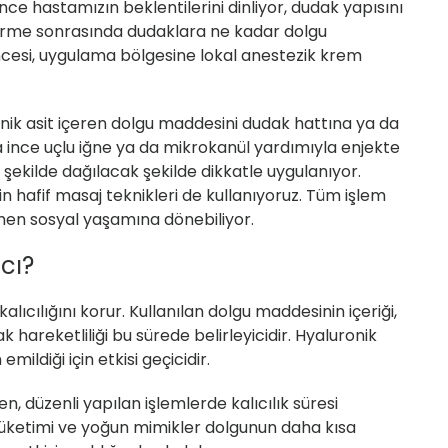
 hastamızın beklentilerini dinliyor, dudak yapısını
ndirme sonrasında dudaklara ne kadar dolgu
öncesi, uygulama bölgesine lokal anestezik krem
onik asit içeren dolgu maddesini dudak hattına ya da
 ince uçlu iğne ya da mikrokanül yardımıyla enjekte
 şekilde dağılacak şekilde dikkatle uygulanıyor.
 hafif masaj teknikleri de kullanıyoruz. Tüm işlem
men sosyal yaşamına dönebiliyor.
cı?
alıcılığını korur. Kullanılan dolgu maddesinin içeriği,
 hareketliliği bu sürede belirleyicidir.
Hyaluronik
mildiği için etkisi geçicidir.
n, düzenli yapılan işlemlerde kalıcılık süresi
k tüketimi ve yoğun mimikler dolgunun daha kısa