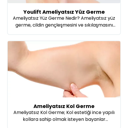
Youlift Ameliyatsız Yüz Germe
Ameliyatsız Yüz Germe Nedir? Ameliyatsız yüz
germe, cildin gençleşmesini ve sıkılaşmasını
sağlayan bir estetik uygulamadır. Bu yöntem,
ciltte kolajen üretimini artırmak için lazer,
ultrason, radyofrekans veya dolgu gibi
teknolojileri kullanır. Genelde ameliyatsız yüz
germe ciltte sarkma ve kırışıklıkların
azalmasına yardımcı olur ve uzun bir iyileşme
süresi gerektirmez. Cilt daha canlı ve gergin
görünür, ancak etki […]
Ameliyatsız Kol Germe
Ameliyatsız Kol Germe; Kol estetiği ince yapılı
kollara sahip olmak isteyen bayanlar
tarafından tercih edilir. Profesyonel anlamda