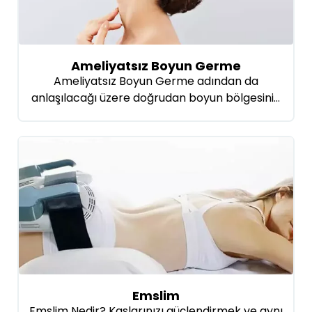
Kavitasyon, radyofrekans ve soğuk […]
Ameliyatsız Boyun Germe
Ameliyatsız Boyun Germe adından da
anlaşılacağı üzere doğrudan boyun bölgesinin
cerrahi müdahale olmadan gerdirilmesidir. Bu
uygulama garantili bir şekilde gerçekleştirilir.
Ameliyatsız olarak yapılan boyun gerdirmeler
her yaştan hastalar için uygulanabilir. Böylece
risksiz olarak boyun bölgeniz profesyonel bir
şekilde gerdirilir. Bu uygulamada genel olarak 3
ila 5 mm oranında derinin altına inilebiliyor.
Ameliyatsız boyun gerdirmeler ortalama […]
Emslim
Emslim Nedir? Kaslarınızı güçlendirmek ve aynı