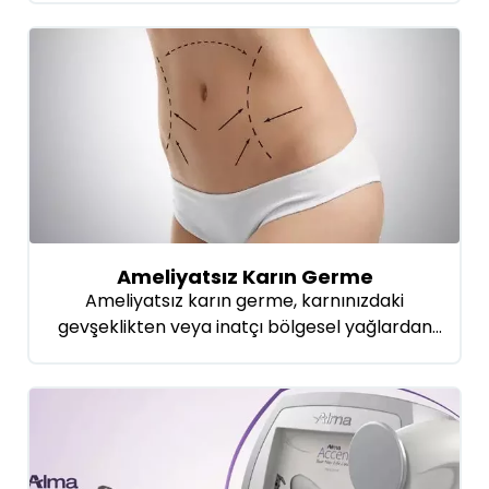
yapılan ameliyatsız kol germe ile zarif bir kol
görünümü sağlanır. Gergin ve sıkı yapılı ince
kollara sahip olmak için günümüz teknolojisi
doğrultusunda geliştirilen yöntemleri
kullanarak kol germe işlemini
gerçekleştiriyoruz. Kol bölgesinde rahatsızlık
veren kalınlığı bu alandan alınan yağ […]
Ameliyatsız Karın Germe
Ameliyatsız karın germe, karnınızdaki
gevşeklikten veya inatçı bölgesel yağlardan
kurtulmak isteyenler için harika bir seçenek.
Adından da anlaşılacağı gibi, bu yöntemde
herhangi bir cerrahi kesiye veya dikişe ihtiyaç
duyulmaz. Bunun yerine, çeşitli enerji tabanlı
cihazlar kullanılarak karın bölgesi sıkılaştırılır
ve şekillendirilir. Peki, bu sihir nasıl