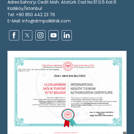
Adres:Sahra’yı Cedit Mah. Atatürk Cad No:51 D:5 Kat:6
Kadıköy/İstanbul
Tel: +90 850 442 23 76
E-Mail: info@drmpoliklinik.com