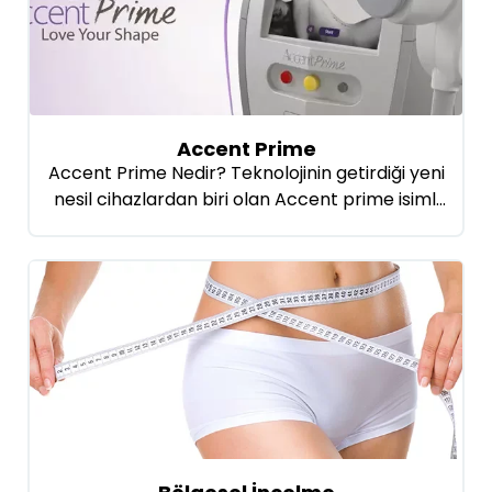
gerçekleşiyor? Bu modern tekniklerde HİFU
(yüksek yoğunluklu odaklanmış ultrason),
radyofrekans, […]
Accent Prime
Accent Prime Nedir? Teknolojinin getirdiği yeni
nesil cihazlardan biri olan Accent prime isimli
cihaz fazla yağlardan kurtulmanıza ve fit
görünmenize yardımcı olur. Teknoloji ürünü
olan her cihaz insan hayatını kolaylaştırır.
Özellikle de kadınlar için bakımlı görünmek
önemli bir konudur. Bu doğrultuda günümüz
kadınlarının en büyük hayali belirgin vücut
hatlarına sahip olmakla beraber sıkı bir
vücuda […]