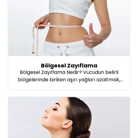
tedavisinde onda soğuk dalga terapisi yüksek
başarı oranına sahiptir. Kontrollü enerji
dalgaları sayesinde yağ hücreleri hedeflenir
ve doğal yollarla vücuttan atılması sağlanır.
Aynı anda kolajen üretimini uyararak ciltte
sıkılaşma ve gençleşme etkisi oluşturur. […]
Bölgesel Zayıflama
Bölgesel Zayıflama Nedir? Vücudun belirli
bölgelerinde biriken aşırı yağları azaltmak,
bölgesel zayıflama olarak bilinen bir estetik
uygulamadır. Bu yağ birikimleri, genellikle
karın, basen, bel ve bacak gibi bölgelerde
yoğunlaşan ve egzersizle tamamen ortadan
kalkabilir. Ayrıca bölgesel zayıflama teknikleri,
bu dirençli yağ dokularını azaltarak vücut
hatlarını daha düzgün ve çekici hale getirir.