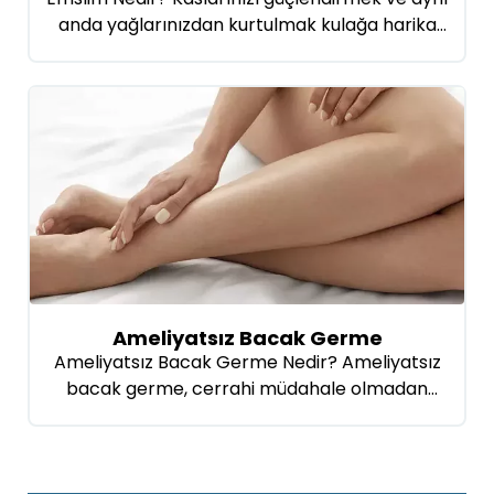
anda yağlarınızdan kurtulmak kulağa harika
geliyor, değil mi? İşte Emslim tam da bunu
vadeden, neştersiz ve ağrısız bir vücut
şekillendirme yöntemi. Bu teknoloji, kaslarınızı
hayal edemeyeceğiniz kadar güçlü bir şekilde
çalıştırarak, inatçı yağ dokusunu eritmenize ve
vücudunuzdaki kıvrımları daha belirgin hale
getirmenize olanak tanıyor. Emslim,
elektromanyetik enerjiyle çalışıyor; bu […]
Ameliyatsız Bacak Germe
Ameliyatsız Bacak Germe Nedir? Ameliyatsız
bacak germe, cerrahi müdahale olmadan
bacak derisini sıkılaştırmak ve daha genç bir
görünüm vermek için uygulanan bir dizi
teknikten oluşur. Bu işlemler için sıklıkla lazer,