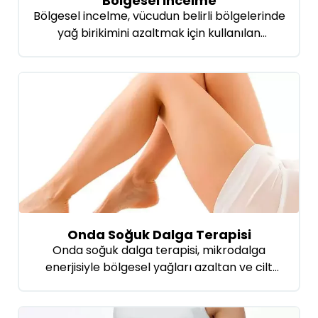
Bölgesel İncelme
Bölgesel incelme, vücudun belirli bölgelerinde
yağ birikimini azaltmak için kullanılan
yöntemdir. Bu yöntemler, diyet ve egzersizle
giderilemeyen sürekli yağ birikimlerine karşı
tercih edilir. Kişinin ihtiyaçları ve vücut yapısı,
bölgesel incelme yöntemlerini belirler. En
yaygın teknikler liposuction, kriyolipoliz,
ultrasonik lipoliz ve mezoterapidir. Bir cerrahi
yöntem olan liposuction, vakum kullanarak
yağ hücrelerinin emilmesini içerir. Kriyolipoliz,
yağ hücrelerinin […]
Onda Soğuk Dalga Terapisi
Onda soğuk dalga terapisi, mikrodalga
enerjisiyle bölgesel yağları azaltan ve cilt
sıkılaştıran non-invaziv bir estetik tedavidir. Bu
teknoloji, vücut şekillendirme ve selülit