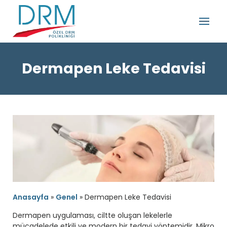
Dermapen Leke Tedavisi
Anasayfa
»
Genel
»
Dermapen Leke Tedavisi
Dermapen uygulaması, ciltte oluşan lekelerle
mücadelede etkili ve modern bir tedavi yöntemidir. Mikro