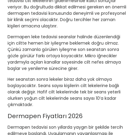
tedavisi cilt lekelerinin giderilmesinde kalıcı sonuçlar
veriyor. Bu doğrultuda dikkat edilmesi gereken en önemli
dermapen tedavisi konusunda deneyimli ve profesyonel
bir klinik seçimi olacaktır. Doğru tercihler her zaman
kişileri amacına ulaştırır.
Dermapen leke tedavisi seanslar halinde düzenlendiği
için ciltte hemen bir iyileşme beklemek doğru olmaz.
Çünkü zamanla görülen iyileşme son seanstan sonra
gözle görülür farkı ortaya koyacaktır. Mikro iğnecikler
yardımıyla açılan kanallar sayesinde cilt nefes almaya
başlar ve yenileme sürecine girer.
Her seanstan sonra lekeler biraz daha yok olmaya
başlayacaktır. Seans sayısı kişilerin cilt lekelerine bağlı
olarak değişir. Hafif cilt lekelerinde tek bir seans yeterli
olurken yoğun cilt lekelerinde seans sayısı 10’a kadar
çıkmaktadır.
Dermapen Fiyatları 2026
Dermapen tedavisi son yıllarda yaygın bir şekilde tercih
edilmeye başlandı. Uygulamanın yaygınlaşması ile