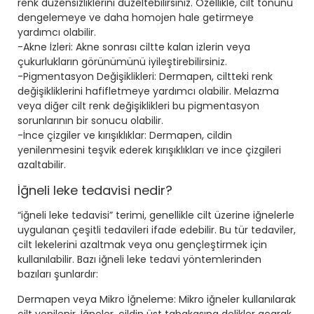
renk düzensizliklerini düzeltebilirsiniz. Özellikle, cilt tonunu
dengelemeye ve daha homojen hale getirmeye
yardımcı olabilir.
-Akne İzleri: Akne sonrası ciltte kalan izlerin veya
çukurlukların görünümünü iyileştirebilirsiniz.
-Pigmentasyon Değişiklikleri: Dermapen, ciltteki renk
değişikliklerini hafifletmeye yardımcı olabilir. Melazma
veya diğer cilt renk değişiklikleri bu pigmentasyon
sorunlarının bir sonucu olabilir.
-İnce çizgiler ve kırışıklıklar: Dermapen, cildin
yenilenmesini teşvik ederek kırışıklıkları ve ince çizgileri
azaltabilir.
İğneli leke tedavisi nedir?
“iğneli leke tedavisi” terimi, genellikle cilt üzerine iğnelerle
uygulanan çeşitli tedavileri ifade edebilir. Bu tür tedaviler,
cilt lekelerini azaltmak veya onu gençleştirmek için
kullanılabilir. Bazı iğneli leke tedavi yöntemlerinden
bazıları şunlardır:
Dermapen veya Mikro İğneleme: Mikro iğneler kullanılarak