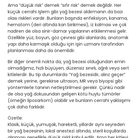
Ama “düşük risk” demek “sıfır risk” demek değildir. Her
küçük cerrahi işlem gibi yağ bezesi aldırmanın da bazı
olası riskleri vardır. Bunların başında enfeksiyon, kanama,
hematom (deri altında kan birikmesi), iz kalması ve çok
nadiren de olsa sinir-damar yapılarının etkilenmesi gelir.
Özellikle yüz, boyun, göz çevresi gibi alanlarda, anatomik
yapı daha karmaşık olduğu için işin uzmanı tarafından
planlanması daha da önemlidir.
Bir diğer önemli nokta da, yağ bezesi olduğundan emin
olmadığımız, hızlı büyüyen, düzensiz sınırlı, ağrılı veya sert
kitlelerdir. Bu tip durumlarda “Yağ bezesidir, alırız geçer”
demek yerine, gerekirse ultrason, MR veya biyopsi gibi
yöntemlerle tanının netleştirilmesi gerekir. Çünkü nadir
de olsa yağ dokusundan gelişen kötü huylu tümörler
(örneğin liposarkom) olabilir ve bunların cerrahi yaklaşımı
çok daha farklıdır.
Özetle:
Klasik, küçük, yumuşak, hareketli, yıllardır aynı seyreden
bir yağ bezesinin, lokal anestezi altında, steril koşullarda
alınması genellikle
düşük riskli
kabul edilir. Ama her kitleyi