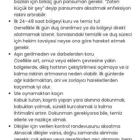
bazıları için birkaç gün pansuman gerekir. “Zaten
küçük bir şey” deyip pansumanı aksatmak enfeksiyon
riskini artırabilir.
İlk 24–48 saat bölgeyi kuru ve temiz tut
Genellikle ilk gün duş önerilmez ya da bölgeyi direkt
ıslatmamak istenir. Sonrasındaki temizlik ve duş süreci
için hekim tavsiyesi neyse ona göre hareket etmek
gerekir.
Aşırı gerilmeden ve darbelerden koru
Özellikle sırt, omuz veya eklem çevresine yakın
bölgelerde, dikiş hattının çekiştirilmesi açılmaya ve iz
kalma riskinin artmasına neden olabilir. İlk günlerde
ağır kaldırmaktan, ani ve zorlayıcı hareketlerden
kaçınmak iyi olur.
İzle oynamaktan kaçın
Kabuk tutan, kaşıntı yapan yara alanına dokunmak,
kabukları yolmak, sürekli kurcalamak iz kalma
ihtimalini artırır. Dokunman gerekiyorsa bile, temiz
ellerle ve nazikçe olmalı.
Dikişler için verilen kontrol randevusunu aksatma
Alınacak dikişler varsa, doğru zamanda alınması
gerekir; çok erken veya gereğinden geç alınması, hem