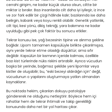
cerrahi girişim, ne kadar küçük olursa olsun, ciltte bir
miktar iz bırakır. Bazı insanlarda cilt daha iyi iyileşir, iz ince
ve zor fark edilir bir çizgi hâlinde kalır; bazılarında ise daha
belirgin, kabarık veya koyu renkli olabilir. Genetik yatkınlık,
cilt tipi, kesi yönü, dikiş tekniği, yara bakımına ne kadar
uyulduğu gibi pek çok faktör bu sonucu etkiler.
Tekrar konusu ise, yağ bezesinin tipine ve alınma şekline
bağlıdır. Lipom tamamen kapsülüyle birlikte çıkarılmışsa,
aynı yerde tekrar etme olasılığı düşüktür; ama sıfır
değildir. Kapsülün bir kısmının içeride kalması, özellikle
bazı kist türlerinde nüks riskini artırabilir. Ayrıca vücudun
başka bir yerinde, bağımsız şekilde yeni lipomlar veya
kistler de oluşabilir; bu, “eski bezeyi aldırdığın için” değil,
vücudunun o yapılarını oluşturmaya yatkın olmandan
kaynaklanır.
Bu noktada hekim, çıkarılan dokuyu patolojiye
göndererek ne olduğunu netleştirir. Böylece hem içi
rahatlar hem de tekrar ihtimali ve takip gerekliliği
konusunda daha net bir yol haritası çıkar.