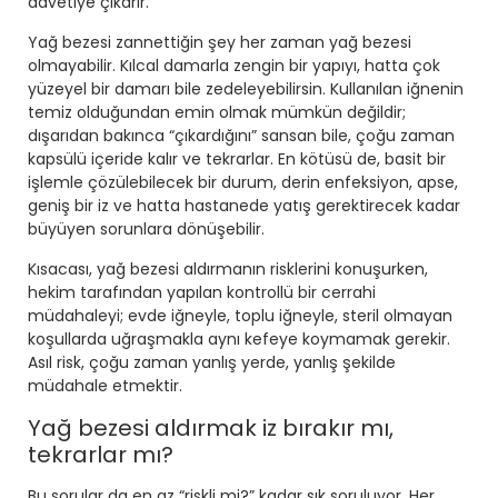
davetiye çıkarır.
Yağ bezesi zannettiğin şey her zaman yağ bezesi
olmayabilir. Kılcal damarla zengin bir yapıyı, hatta çok
yüzeyel bir damarı bile zedeleyebilirsin. Kullanılan iğnenin
temiz olduğundan emin olmak mümkün değildir;
dışarıdan bakınca “çıkardığını” sansan bile, çoğu zaman
kapsülü içeride kalır ve tekrarlar. En kötüsü de, basit bir
işlemle çözülebilecek bir durum, derin enfeksiyon, apse,
geniş bir iz ve hatta hastanede yatış gerektirecek kadar
büyüyen sorunlara dönüşebilir.
Kısacası, yağ bezesi aldırmanın risklerini konuşurken,
hekim tarafından yapılan kontrollü bir cerrahi
müdahaleyi; evde iğneyle, toplu iğneyle, steril olmayan
koşullarda uğraşmakla aynı kefeye koymamak gerekir.
Asıl risk, çoğu zaman yanlış yerde, yanlış şekilde
müdahale etmektir.
Yağ bezesi aldırmak iz bırakır mı,
tekrarlar mı?
Bu sorular da en az “riskli mi?” kadar sık soruluyor. Her