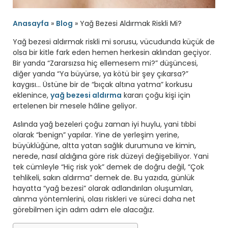
Anasayfa
»
Blog
»
Yağ Bezesi Aldırmak Riskli Mi?
Yağ bezesi aldırmak riskli mi sorusu, vücudunda küçük de
olsa bir kitle fark eden hemen herkesin aklından geçiyor.
Bir yanda “Zararsızsa hiç ellemesem mi?” düşüncesi,
diğer yanda “Ya büyürse, ya kötü bir şey çıkarsa?”
kaygısı… Üstüne bir de “bıçak altına yatma” korkusu
eklenince,
yağ bezesi aldırma
kararı çoğu kişi için
ertelenen bir mesele hâline geliyor.
Aslında yağ bezeleri çoğu zaman iyi huylu, yani tıbbi
olarak “benign” yapılar. Yine de yerleşim yerine,
büyüklüğüne, altta yatan sağlık durumuna ve kimin,
nerede, nasıl aldığına göre risk düzeyi değişebiliyor. Yani
tek cümleyle “Hiç risk yok” demek de doğru değil, “Çok
tehlikeli, sakın aldırma” demek de. Bu yazıda, günlük
hayatta “yağ bezesi” olarak adlandırılan oluşumları,
alınma yöntemlerini, olası riskleri ve süreci daha net
görebilmen için adım adım ele alacağız.