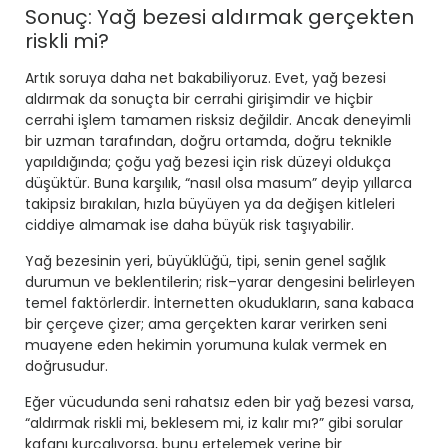
Sonuç: Yağ bezesi aldırmak gerçekten
riskli mi?
Artık soruya daha net bakabiliyoruz. Evet, yağ bezesi
aldırmak da sonuçta bir cerrahi girişimdir ve hiçbir
cerrahi işlem tamamen risksiz değildir. Ancak deneyimli
bir uzman tarafından, doğru ortamda, doğru teknikle
yapıldığında; çoğu yağ bezesi için risk düzeyi oldukça
düşüktür. Buna karşılık, “nasıl olsa masum” deyip yıllarca
takipsiz bırakılan, hızla büyüyen ya da değişen kitleleri
ciddiye almamak ise daha büyük risk taşıyabilir.
Yağ bezesinin yeri, büyüklüğü, tipi, senin genel sağlık
durumun ve beklentilerin; risk–yarar dengesini belirleyen
temel faktörlerdir. İnternetten okudukların, sana kabaca
bir çerçeve çizer; ama gerçekten karar verirken seni
muayene eden hekimin yorumuna kulak vermek en
doğrusudur.
Eğer vücudunda seni rahatsız eden bir yağ bezesi varsa,
“aldırmak riskli mi, beklesem mi, iz kalır mı?” gibi sorular
kafanı kurcalıyorsa, bunu ertelemek yerine bir