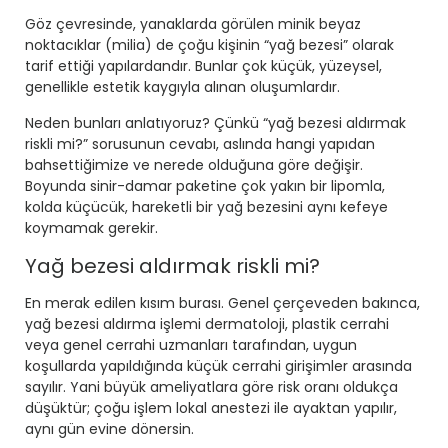
Göz çevresinde, yanaklarda görülen minik beyaz
noktacıklar (milia) de çoğu kişinin “yağ bezesi” olarak
tarif ettiği yapılardandır. Bunlar çok küçük, yüzeysel,
genellikle estetik kaygıyla alınan oluşumlardır.
Neden bunları anlatıyoruz? Çünkü “yağ bezesi aldırmak
riskli mi?” sorusunun cevabı, aslında hangi yapıdan
bahsettiğimize ve nerede olduğuna göre değişir.
Boyunda sinir-damar paketine çok yakın bir lipomla,
kolda küçücük, hareketli bir yağ bezesini aynı kefeye
koymamak gerekir.
Yağ bezesi aldırmak riskli mi?
En merak edilen kısım burası. Genel çerçeveden bakınca,
yağ bezesi aldırma işlemi dermatoloji, plastik cerrahi
veya genel cerrahi uzmanları tarafından, uygun
koşullarda yapıldığında
küçük cerrahi girişimler
arasında
sayılır. Yani büyük ameliyatlara göre risk oranı oldukça
düşüktür; çoğu işlem lokal anestezi ile ayaktan yapılır,
aynı gün evine dönersin.