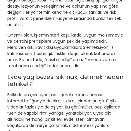
uygun olduğu; kesinin yönü, uzunluğu, dikiş tipi gibi birçok
detay, lezyonun yerleşimine ve dokunun yapısına göre
değişir. Her yöntemin kendine ait küçük farkları ve risk
profili vardır; genellikle muayene sırasında bunlar tek tek
anlatılır.
Önemli olan, işlemin
steril koşullarda
, uygun malzemeyle
ve cerrahi prensiplere uygun şekilde yapılmasıdır.
Merdiven altı, kayıt dışı uygulamalarda enfeksiyon, iz
kalması, sinir hasarı gibi riskler doğal olarak katlanarak
artar. Bu noktada, “nasıl alındığı” en az “nerede ve kim
tarafından alındığı” kadar önemlidir.
Evde yağ bezesi sıkmak, delmek neden
tehlikeli?
Belki de en çok uyarılması gereken konu burası.
İnternette “iğneyle deldim, sıktım, içinden şu çıktı” gibi
videolar fazlasıyla dolaşıyor. Bu görüntüler, bazı kişilerde
“Ben de yapabilirim” yanılgısı yaratabiliyor. Oysa cilt
altındaki herhangi bir kitleyi evde, steril olmayan
koşullarda delmeye çalışmak, ciddi enfeksiyonlara