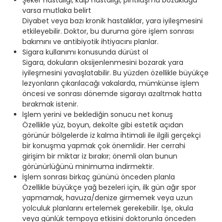
Şeker hastalığı, kalp hastalığı, pıhtılaşma bozukluğu
varsa mutlaka belirt
Diyabet veya bazı kronik hastalıklar, yara iyileşmesini
etkileyebilir. Doktor, bu duruma göre işlem sonrası
bakımını ve antibiyotik ihtiyacını planlar.
Sigara kullanımı konusunda dürüst ol
Sigara, dokuların oksijenlenmesini bozarak yara
iyileşmesini yavaşlatabilir. Bu yüzden özellikle büyükçe
lezyonların çıkarılacağı vakalarda, mümkünse işlem
öncesi ve sonrası dönemde sigarayı azaltmak hatta
bırakmak istenir.
İşlem yerini ve beklediğin sonucu net konuş
Özellikle yüz, boyun, dekolte gibi estetik açıdan
görünür bölgelerde iz kalma ihtimali ile ilgili gerçekçi
bir konuşma yapmak çok önemlidir. Her cerrahi
girişim bir miktar iz bırakır; önemli olan bunun
görünürlüğünü minimuma indirmektir.
İşlem sonrası birkaç gününü önceden planla
Özellikle büyükçe yağ bezeleri için, ilk gün ağır spor
yapmamak, havuza/denize girmemek veya uzun
yolculuk planlarını ertelemek gerekebilir. İşe, okula
veya günlük tempoya etkisini doktorunla önceden