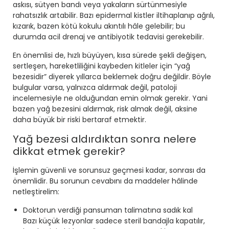
askısı, sütyen bandı veya yakaların sürtünmesiyle
rahatsızlık artabilir. Bazı epidermal kistler iltihaplanıp ağrılı,
kızarık, bazen kötü kokulu akıntılı hâle gelebilir; bu
durumda acil drenaj ve antibiyotik tedavisi gerekebilir.
En önemlisi de, hızlı büyüyen, kısa sürede şekli değişen,
sertleşen, hareketliliğini kaybeden kitleler için “yağ
bezesidir” diyerek yıllarca beklemek doğru değildir. Böyle
bulgular varsa, yalnızca aldırmak değil, patoloji
incelemesiyle ne olduğundan emin olmak gerekir. Yani
bazen yağ bezesini aldırmak, risk almak değil, aksine
daha büyük bir riski bertaraf etmektir.
Yağ bezesi aldırdıktan sonra nelere
dikkat etmek gerekir?
İşlemin güvenli ve sorunsuz geçmesi kadar, sonrası da
önemlidir. Bu sorunun cevabını da maddeler hâlinde
netleştirelim:
Doktorun verdiği pansuman talimatına sadık kal
Bazı küçük lezyonlar sadece steril bandajla kapatılır,