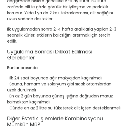
değişmekle birlikte genellikle 6-9 ay sürer. Bu süre
zarfında ciltte gözle görülür bir iyileşme ve parlaklık
korunur. Yılda 1 ya da 2 kez tekrarlanması, cilt sağlığını
uzun vadede destekler.
İlk uygulamadan sonra 2-4 hafta aralıklarla yapılan 2-3
seanslık kürler, etkilerin kalıcılığını artırmak için tercih
edilir.
Uygulama Sonrası Dikkat Edilmesi
Gerekenler
Bunlar arasında:
-İlk 24 saat boyunca ağır makyajdan kaçınılmalı
-Sauna, hamam ve solaryum gibi sıcak ortamlardan
uzak durulmalı
-En az 2 gün boyunca güneş ışığına doğrudan maruz
kalmaktan kaçınılmalı
-Günde en az 2 litre su tüketerek cilt içten desteklenmeli
Diğer Estetik İşlemlerle Kombinasyonu
Mümkün Mü?