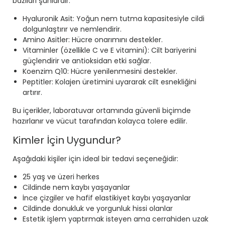
bazıları şunlardır:
Hyaluronik Asit: Yoğun nem tutma kapasitesiyle cildi
dolgunlaştırır ve nemlendirir.
Amino Asitler: Hücre onarımını destekler.
Vitaminler (özellikle C ve E vitamini): Cilt bariyerini
güçlendirir ve antioksidan etki sağlar.
Koenzim Q10: Hücre yenilenmesini destekler.
Peptitler: Kolajen üretimini uyararak cilt esnekliğini
artırır.
Bu içerikler, laboratuvar ortamında güvenli biçimde
hazırlanır ve vücut tarafından kolayca tolere edilir.
Kimler İçin Uygundur?
Aşağıdaki kişiler için ideal bir tedavi seçeneğidir:
25 yaş ve üzeri herkes
Cildinde nem kaybı yaşayanlar
İnce çizgiler ve hafif elastikiyet kaybı yaşayanlar
Cildinde donukluk ve yorgunluk hissi olanlar
Estetik işlem yaptırmak isteyen ama cerrahiden uzak