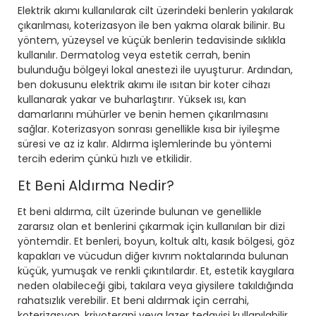
Elektrik akımı kullanılarak cilt üzerindeki benlerin yakılarak
çıkarılması, koterizasyon ile ben yakma olarak bilinir. Bu
yöntem, yüzeysel ve küçük benlerin tedavisinde sıklıkla
kullanılır. Dermatolog veya estetik cerrah, benin
bulunduğu bölgeyi lokal anestezi ile uyuşturur. Ardından,
ben dokusunu elektrik akımı ile ısıtan bir koter cihazı
kullanarak yakar ve buharlaştırır. Yüksek ısı, kan
damarlarını mühürler ve benin hemen çıkarılmasını
sağlar. Koterizasyon sonrası genellikle kısa bir iyileşme
süresi ve az iz kalır. Aldırma işlemlerinde bu yöntemi
tercih ederim çünkü hızlı ve etkilidir.
Et Beni Aldırma Nedir?
Et beni aldırma, cilt üzerinde bulunan ve genellikle
zararsız olan et benlerini çıkarmak için kullanılan bir dizi
yöntemdir. Et benleri, boyun, koltuk altı, kasık bölgesi, göz
kapakları ve vücudun diğer kıvrım noktalarında bulunan
küçük, yumuşak ve renkli çıkıntılardır. Et, estetik kaygılara
neden olabileceği gibi, takılara veya giysilere takıldığında
rahatsızlık verebilir. Et beni aldırmak için cerrahi,
koterizasyon, kriyoterapi veya lazer tedavisi kullanılabilir.