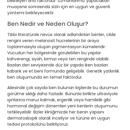
belirleyen ana faktördür. Uzmanlarımız yapacakları
muayene sonrasında sizin için en uygun ve güvenli
yöntemi belirleyecektir.
Ben Nedir ve Neden Oluşur?
Tıbbi literatürde nevüs olarak adlandırılan benler, cilde
rengini veren melanosit hücrelerinin bir araya
toplanmasıyla oluşan pigmentasyon kümeleridir.
Vücudun her bölgesinde görülebilen bu yapılar
kahverengi, siyah, kırmızı veya ten renginde olabilir.
Bazıları deri seviyesinde düz bir yapıda iken bazıları
kabarık ve et beni formunda gelişebilir. Genetik yatkınlık
ben oluşumunda en temel faktördür.
Ailesinde çok sayıda ben bulunan kişilerde bu durumun
görülme sıklığı daha fazladır. Bununla birlikte ultraviyole
ışınlarına maruz kalmak, ergenlik veya hamilelik gibi
hormonal değişim dönemleri yeni benlerin oluşumunu
tetikleyebilir. Bizler kliniğimizde her benin yapısını
dermatoskopik olarak inceliyor ve türüne en uygun
tedavi protokolünü belirliyoruz.