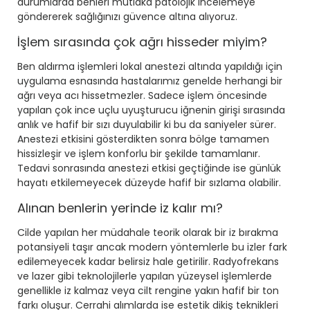
durumlarda benleri mutlaka patolojik incelemeye
göndererek sağlığınızı güvence altına alıyoruz.
İşlem sırasında çok ağrı hisseder miyim?
Ben aldırma işlemleri lokal anestezi altında yapıldığı için
uygulama esnasında hastalarımız genelde herhangi bir
ağrı veya acı hissetmezler. Sadece işlem öncesinde
yapılan çok ince uçlu uyuşturucu iğnenin girişi sırasında
anlık ve hafif bir sızı duyulabilir ki bu da saniyeler sürer.
Anestezi etkisini gösterdikten sonra bölge tamamen
hissizleşir ve işlem konforlu bir şekilde tamamlanır.
Tedavi sonrasında anestezi etkisi geçtiğinde ise günlük
hayatı etkilemeyecek düzeyde hafif bir sızlama olabilir.
Alınan benlerin yerinde iz kalır mı?
Cilde yapılan her müdahale teorik olarak bir iz bırakma
potansiyeli taşır ancak modern yöntemlerle bu izler fark
edilemeyecek kadar belirsiz hale getirilir. Radyofrekans
ve lazer gibi teknolojilerle yapılan yüzeysel işlemlerde
genellikle iz kalmaz veya cilt rengine yakın hafif bir ton
farkı oluşur. Cerrahi alımlarda ise estetik dikiş teknikleri