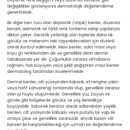
büyüme, renk değişimi veya düzensiz kenarlar gibi
değişiklikler gösteriyorsa dermatolojik değerlendirme
gerektirebilir.
Bir diğer ben türü olan displastik (atipik) benler, düzensiz
kenarlı, asimetrik ve farklı renk tonlarına sahip yapılarıyla
dikkat çeker. Genetik yatkınlığı olan kişilerde daha sık
görülür ve melanom riski taşıyabilecekleri için düzenli
olarak kontrol edilmelidir. Mavi benler, adını mavi veya
koyu gri renklerinden alır ve genellikle derin dermis
tabakasında yer alır. Çoğunlukla zararsız olmalarına
rağmen, hızlı büyüyen veya şekil değiştiren mavi benler
dermatolog tarafından incelenmelidir.
Dermal benler, cilt yüzeyinden kabarık, et rengine yakın
veya hafif kahverengi tonlarında olup, genellikle zararsız
olan iyi huylu oluşumlardır. Genellikle yüz, boyun ve
gövde gibi bölgelerde görülür ve yaş ilerledikçe
büyüyebilir. Seboreik keratoz olarak adlandırılan yaşlılık
benleri, cilt yüzeyinde kabuklu veya pütürlü bir yapı ile
ortaya çıkar ve genellikle zararsızdır. Ancak bazen cilt
kanseri ile karıştırılabileceği için uzman bir değerlendirme