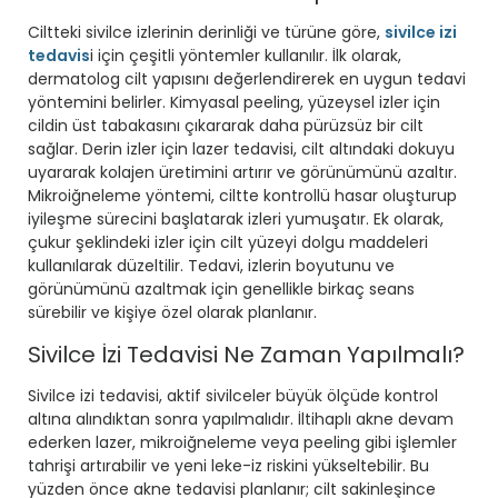
Ciltteki sivilce izlerinin derinliği ve türüne göre,
sivilce izi
tedavis
i için çeşitli yöntemler kullanılır. İlk olarak,
dermatolog cilt yapısını değerlendirerek en uygun tedavi
yöntemini belirler. Kimyasal peeling, yüzeysel izler için
cildin üst tabakasını çıkararak daha pürüzsüz bir cilt
sağlar. Derin izler için lazer tedavisi, cilt altındaki dokuyu
uyararak kolajen üretimini artırır ve görünümünü azaltır.
Mikroiğneleme yöntemi, ciltte kontrollü hasar oluşturup
iyileşme sürecini başlatarak izleri yumuşatır. Ek olarak,
çukur şeklindeki izler için cilt yüzeyi dolgu maddeleri
kullanılarak düzeltilir. Tedavi, izlerin boyutunu ve
görünümünü azaltmak için genellikle birkaç seans
sürebilir ve kişiye özel olarak planlanır.
Sivilce İzi Tedavisi Ne Zaman Yapılmalı?
Sivilce izi tedavisi, aktif sivilceler büyük ölçüde kontrol
altına alındıktan sonra yapılmalıdır. İltihaplı akne devam
ederken lazer, mikroiğneleme veya peeling gibi işlemler
tahrişi artırabilir ve yeni leke-iz riskini yükseltebilir. Bu
yüzden önce akne tedavisi planlanır; cilt sakinleşince