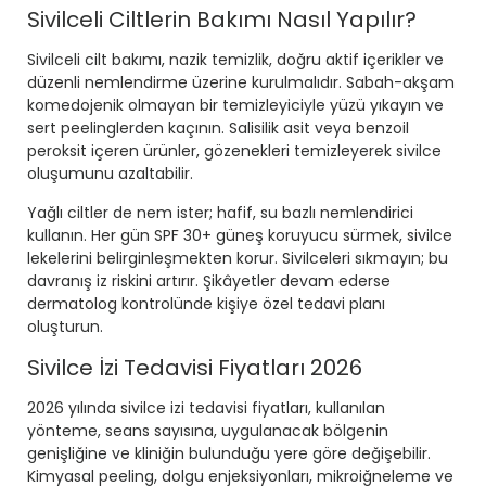
Sivilceli Ciltlerin Bakımı Nasıl Yapılır?
Sivilceli cilt bakımı, nazik temizlik, doğru aktif içerikler ve
düzenli nemlendirme üzerine kurulmalıdır. Sabah-akşam
komedojenik olmayan bir temizleyiciyle yüzü yıkayın ve
sert peelinglerden kaçının. Salisilik asit veya benzoil
peroksit içeren ürünler, gözenekleri temizleyerek sivilce
oluşumunu azaltabilir.
Yağlı ciltler de nem ister; hafif, su bazlı nemlendirici
kullanın. Her gün SPF 30+ güneş koruyucu sürmek, sivilce
lekelerini belirginleşmekten korur. Sivilceleri sıkmayın; bu
davranış iz riskini artırır. Şikâyetler devam ederse
dermatolog kontrolünde kişiye özel tedavi planı
oluşturun.
Sivilce İzi Tedavisi Fiyatları 2026
2026 yılında sivilce izi tedavisi fiyatları, kullanılan
yönteme, seans sayısına, uygulanacak bölgenin
genişliğine ve kliniğin bulunduğu yere göre değişebilir.
Kimyasal peeling, dolgu enjeksiyonları, mikroiğneleme ve