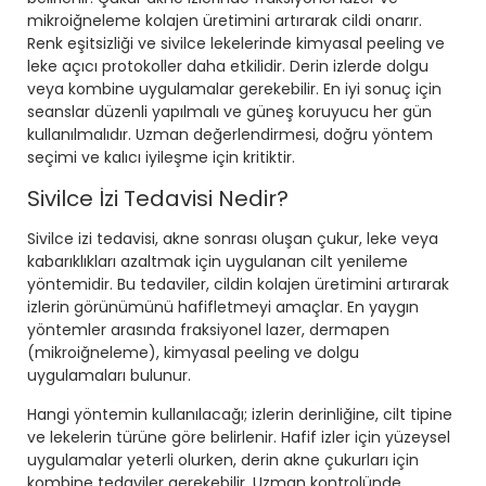
mikroiğneleme kolajen üretimini artırarak cildi onarır.
Renk eşitsizliği ve sivilce lekelerinde kimyasal peeling ve
leke açıcı protokoller daha etkilidir. Derin izlerde dolgu
veya kombine uygulamalar gerekebilir. En iyi sonuç için
seanslar düzenli yapılmalı ve güneş koruyucu her gün
kullanılmalıdır. Uzman değerlendirmesi, doğru yöntem
seçimi ve kalıcı iyileşme için kritiktir.
Sivilce İzi Tedavisi Nedir?
Sivilce izi tedavisi, akne sonrası oluşan çukur, leke veya
kabarıklıkları azaltmak için uygulanan cilt yenileme
yöntemidir. Bu tedaviler, cildin kolajen üretimini artırarak
izlerin görünümünü hafifletmeyi amaçlar. En yaygın
yöntemler arasında
fraksiyonel lazer, dermapen
(mikroiğneleme), kimyasal peeling ve dolgu
uygulamaları
bulunur.
Hangi yöntemin kullanılacağı; izlerin derinliğine, cilt tipine
ve lekelerin türüne göre belirlenir. Hafif izler için yüzeysel
uygulamalar yeterli olurken, derin akne çukurları için
kombine tedaviler gerekebilir. Uzman kontrolünde