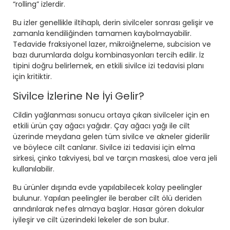
“rolling” izlerdir.
Bu izler genellikle iltihaplı, derin sivilceler sonrası gelişir ve
zamanla kendiliğinden tamamen kaybolmayabilir.
Tedavide fraksiyonel lazer, mikroiğneleme, subcision ve
bazı durumlarda dolgu kombinasyonları tercih edilir. İz
tipini doğru belirlemek, en etkili sivilce izi tedavisi planı
için kritiktir.
Sivilce İzlerine Ne İyi Gelir?
Cildin yağlanması sonucu ortaya çıkan sivilceler için en
etkili ürün çay ağacı yağıdır. Çay ağacı yağı ile cilt
üzerinde meydana gelen tüm sivilce ve akneler giderilir
ve böylece cilt canlanır. Sivilce izi tedavisi için elma
sirkesi, çinko takviyesi, bal ve tarçın maskesi, aloe vera jeli
kullanılabilir.
Bu ürünler dışında evde yapılabilecek kolay peelingler
bulunur. Yapılan peelingler ile beraber cilt ölü deriden
arındırılarak nefes almaya başlar. Hasar gören dokular
iyileşir ve cilt üzerindeki lekeler de son bulur.